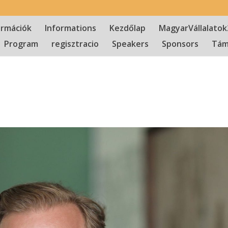
ormációk
Informations
Kezdőlap
MagyarVállalatok
Program
regisztracio
Speakers
Sponsors
Tám