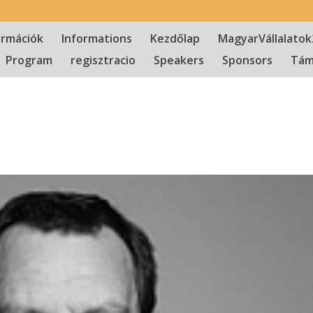
ormációk
Informations
Kezdőlap
MagyarVállalatok
Program
regisztracio
Speakers
Sponsors
Tám