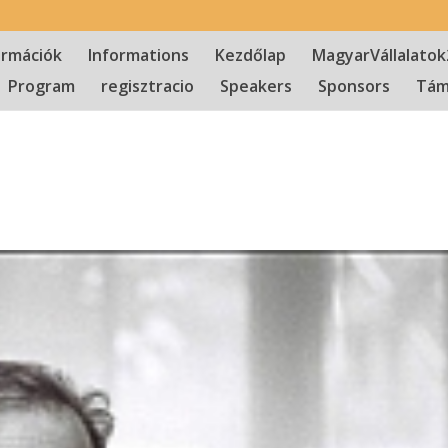
ormációk
Informations
Kezdőlap
MagyarVállalatok
Program
regisztracio
Speakers
Sponsors
Tám