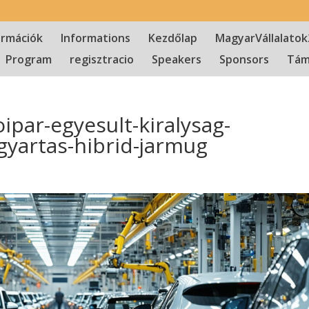
ormációk
Informations
Kezdőlap
MagyarVállalatok
Program
regisztracio
Speakers
Sponsors
Tám
ipar-egyesult-kiralysag-
gyartas-hibrid-jarmug