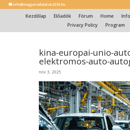
info@magyarvallalatok2030.hu
Kezdőlap
Előadók
Fórum
Home
Inf
Privacy Policy
Program
kina-europai-unio-auto
elektromos-auto-auto
nov 3, 2025