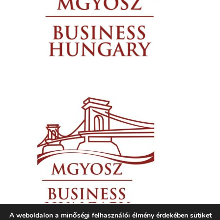
A weboldalon a minőségi felhasználói élmény érdekében sütiket